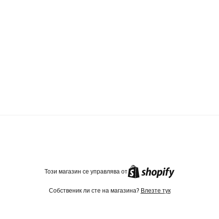
TikTok
Instagram
Facebook
Този магазин се управлява от
Собственик ли сте на магазина?
Влезте тук