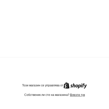
TikTok
Instagram
Facebook
Този магазин се управлява от
Собственик ли сте на магазина?
Влезте тук