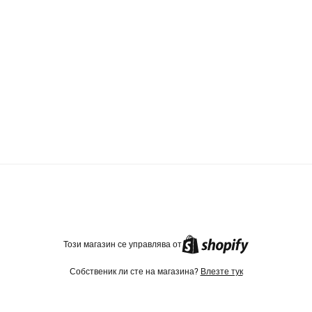
TikTok
Instagram
Facebook
Този магазин се управлява от
Собственик ли сте на магазина?
Влезте тук