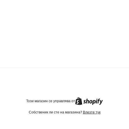
TikTok
Instagram
Facebook
Този магазин се управлява от
Собственик ли сте на магазина?
Влезте тук