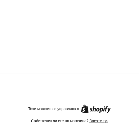
TikTok
Instagram
Facebook
Този магазин се управлява от
Собственик ли сте на магазина?
Влезте тук