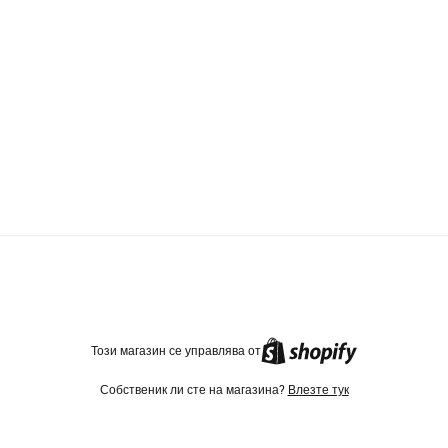
TikTok
Instagram
Facebook
Този магазин се управлява от
Собственик ли сте на магазина?
Влезте тук